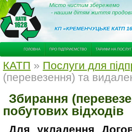
Місто чистим збережемо
- нашим дітям життя продов
КП «КРЕМЕНЧУЦЬКЕ КАТП 16
ГОЛОВНА
ПРО ПІДПРИЄМСТВО
ТАРИФИ НА ПОСЛУ
КАТП
»
Послуги для під
(перевезення) та видале
Збирання (перевезе
побутових відходів
Для укладення Догов