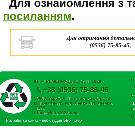
Для ознайомлення з т
посиланням
.
Для отримання детальної
(0536) 75-85-45, 
П
КП «КРЕМЕНЧУЦЬКЕ КАТП 1628»
Т
+38 (0536) 75-85-45
Н
39600, Україна, Полтавська область,
м. Кременчук, вул. Левка Лук’яненка,
З
48/75
п
office@katp1628.com
П
Разработка сайта
- веб-студия Stroimweb