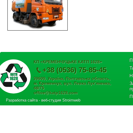
П
КП «КРЕМЕНЧУЦЬКЕ КАТП 1628»
Т
+38 (0536) 75-85-45
Н
39600, Україна, Полтавська область,
м. Кременчук, вул. Левка Лук’яненка,
З
48/75
п
office@katp1628.com
П
Разработка сайта
- веб-студия Stroimweb