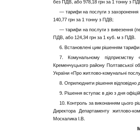
без ПДВ, або 978,18 грн за 1 тонну з ПД
— тарифи на послуги з захоронення т
140,77 грн за 1 тонну з ПДВ;
— тарифи на послуги з вивезення (пер
ПДВ, або 124,34 грн за 1 куб. м з ПДВ.
6. Встановлені цим рішенням тарифи в
7. Комунальному підприємству «
Кременчуцького району Полтавської обл
України «Про житлово-комунальні послу
8. Оприлюднити рішення відповідно 
9. Рішення вступає в дію з дня офіц
10. Контроль за виконанням цього рі
Директора Департаменту житлово-ком
Москалика І.В.