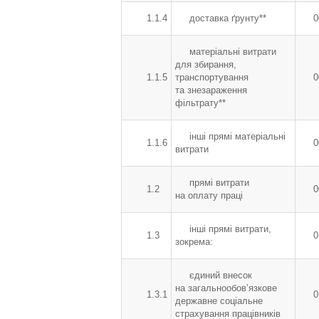
1.1.4
доставка ґрунту**
0
матеріальні витрати
для збирання,
1.1.5
транспортування
0
та знезараження
фільтрату**
інші прямі матеріальні
1.1.6
0
витрати
прямі витрати
1.2
0
на оплату праці
інші прямі витрати,
1.3
0
зокрема:
єдиний внесок
на загальнообов’язкове
1.3.1
0
державне соціальне
страхування працівників