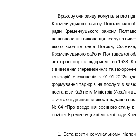
Враховуючи заяву комунального під
Кременчуцького району Полтавської обл
ради Кременчуцького району Полтавсь
на визначення виконавця послуг з вивез
якого входять села Потоки, Соснівка
Кременчуцького району Полтавської об
автотранспортне підприємство 1628“ Кр
з вивезення (перевезення) та захоронен
категорій споживачів з 01.01.2022» 
формування тарифів на послуги з вивез
постанови Кабінету Міністрів України 
з метою підвищення якості надання посл
№ 64 «Про введення воєнного стану в У
комітет Кременчуцької міської ради Кр
1. Встановити комунальному підпри