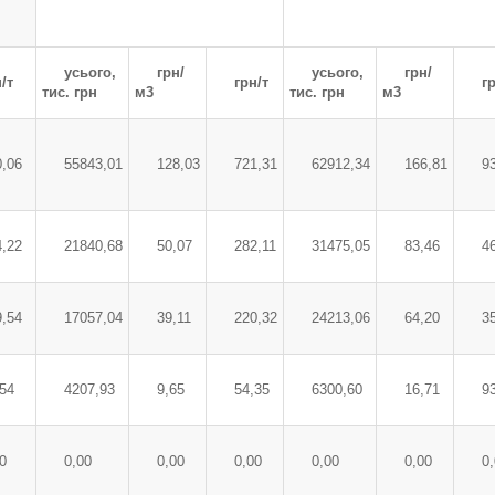
усього,
грн/
усього,
грн/
/т
грн/т
г
тис. грн
м3
тис. грн
м3
0,06
55843,01
128,03
721,31
62912,34
166,81
9
4,22
21840,68
50,07
282,11
31475,05
83,46
4
9,54
17057,04
39,11
220,32
24213,06
64,20
3
,54
4207,93
9,65
54,35
6300,60
16,71
9
0
0,00
0,00
0,00
0,00
0,00
0