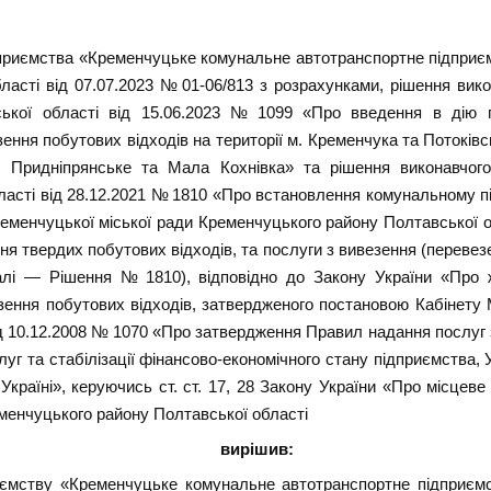
приємства «Кременчуцьке комунальне автотранспортне підприєм
асті від 07.07.2023 № 01-06/813 з розрахунками, рішення вико
кої області від 15.06.2023 № 1099 «Про введення в дію пр
ення побутових відходів на території м. Кременчука та Потоківс
, Придніпрянське та Мала Кохнівка» та рішення виконавчого
ласті від 28.12.2021 № 1810 «Про встановлення комунальному 
еменчуцької міської ради Кременчуцького району Полтавської о
ня твердих побутових відходів, та послуги з вивезення (перевезе
(далі — Рішення № 1810), відповідно до Закону України «Про 
ення побутових відходів, затвердженого постановою Кабінету Мі
від 10.12.2008 № 1070 «Про затвердження Правил надання послуг
уг та стабілізації фінансово-економічного стану підприємства, 
країні», керуючись ст. ст. 17, 28 Закону України «Про місцеве
еменчуцького району Полтавської області
вирішив:
ємству «Кременчуцьке комунальне автотранспортне підприємс