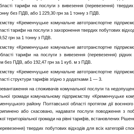
ласті тарифи на послуги з вивезення (перевезення) твердих 
тонну без ПДВ, або 1 229,30 грн за 1 тонну з ПДВ.
ємству «Кременчуцьке комунальне автотранспортне підприємс
сті тарифи на послуги з захоронення твердих побутових відходів
,52 грн за 1 тонну з ПДВ.
ємству «Кременчуцьке комунальне автотранспортне підприємс
бласті тарифи на послуги з вивезення (перевезення) рідких п
. м без ПДВ, або 192,47 грн за 1 куб. м з ПДВ.
ємству «Кременчуцьке комунальне автотранспортне підприємс
сті структури тарифів згідно з додатками 1 — 3.
ревантаження на споживачів комунальної послуги та недопущення
іальної громади комунальному підприємству «Кременчуцьке ком
енчуцького району Полтавської області протягом дії воєнного 
рипинено або скасовано, надавати послуги поводження з поб
ої територіальної громади на рівні тарифів, встановлених Рішен
ревезення) твердих побутових відходів для всіх категорій спож