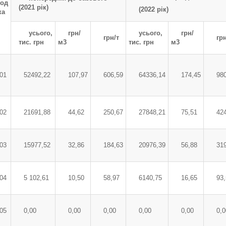
од
(2021 рік)
(2022 рік)
ка
усього,
грн/
усього,
грн/
грн/т
грн
тис. грн
м3
тис. грн
м3
01
52492,22
107,97
606,59
64336,14
174,45
98
02
21691,88
44,62
250,67
27848,21
75,51
42
03
15977,52
32,86
184,63
20976,39
56,88
31
04
5 102,61
10,50
58,97
6140,75
16,65
93
05
0,00
0,00
0,00
0,00
0,00
0,0