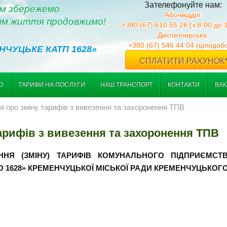
Зателефонуйте нам:
м збережемо
Абонвідділ:
ям життя продовжимо!
+380 (67) 610 65 26 (з 8-00 до 
Диспетчерська:
+380 (67) 546 44 04 (цілодоб
НЧУЦЬКЕ КАТП 1628»
СПЛАТИТИ РАХУНОК
О
ТАРИФИ НА ПОСЛУГИ
НАШ ТРАНСПОРТ
КОНТАКТИ
ВАК
я про зміну тарифів з вивезення та захоронення ТПВ
арифів з вивезення та захоронення ТПВ
ННЯ (ЗМІНУ) ТАРИФІВ КОМУНАЛЬНОГО ПІДПРИЄМСТ
1628» КРЕМЕНЧУЦЬКОЇ МІСЬКОЇ РАДИ КРЕМЕНЧУЦЬКОГО