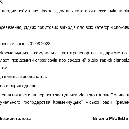
В;
вердих побутових відходів для всіх категорій споживачів на рів
евезення) рідких побутових відходів для всіх категорій споживач
вести в дію з 01.08.2023.
Кременчуцьке комунальне автотранспортне підприємство
асті повідомити споживачів про введений в дію тариф відповід
ги».
до вимог законодавства.
ійного оприлюднення.
шення покласти на першого заступника міського голови Пелипенк
унального господарства Кременчуцької міської ради Кремен
Міський голова Віталій МАЛЕЦЬК