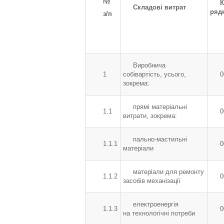
№
К
Складові витрат
ряд
з/п
Виробнича
1
собівартість, усього,
0
зокрема:
прямі матеріальні
1.1
0
витрати, зокрема:
пально-мастильні
1.1.1
0
матеріали
матеріали для ремонту
1.1.2
0
засобів механізації
електроенергія
1.1.3
0
на технологічні потреби