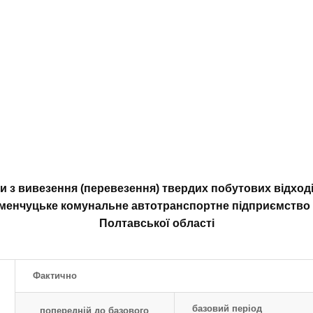
и з вивезення (перевезення) твердих побутових відході
менчуцьке комунальне автотранспортне підприємство 1
Полтавської області
Фактично
базовий період
попередній до базового