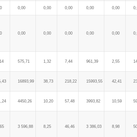
0
0,00
0,00
0,00
0,00
0,00
0
0
0,00
0,00
0,00
0,00
0,00
0
14
575,71
1,32
7,44
961,39
2,55
1
5,43
16893,99
38,73
218,22
15993,55
42,41
2
1,24
4450,26
10,20
57,48
3993,82
10,59
5
,65
3 596,88
8,25
46,46
3 386,03
8,98
5